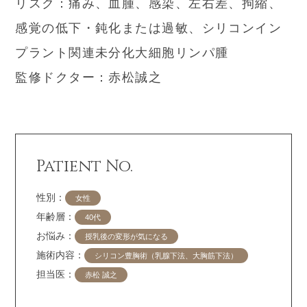
リスク：痛み、血腫、感染、左右差、拘縮、
感覚の低下・鈍化または過敏、シリコンイン
プラント関連未分化大細胞リンパ腫
監修ドクター：赤松誠之
Patient No.
性別：
女性
年齢層：
40代
お悩み：
授乳後の変形が気になる
施術内容：
シリコン豊胸術（乳腺下法、大胸筋下法）
担当医：
赤松 誠之