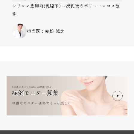
シリコン豊胸術(乳腺下）-授乳後のボリュームロス改
善-
担当医：赤松 誠之